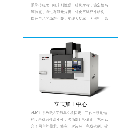
秉承传统龙门机床刚性强，结构对称，稳定性高
等特点，通过有限元分析，优化基础部件结构，
提升产品的动态性能，实现大功率、大扭矩、高
效率、高精度加工的完美结合。适用于船舶、冶
金、石油化工、矿山机械、电力能源、塑料机
械、工程机械、重工机械等大型、重型加工领
域。
立式加工中心
VMCⅡ系列为A字形单立柱固定，工作台移动结
构，基础部件高刚性，移动部件轻量化，充分贴
合了用户的需求。能在一次装夹下完成铣削、镗
削、钻削、攻丝等工序。标配8000rpm皮带式主