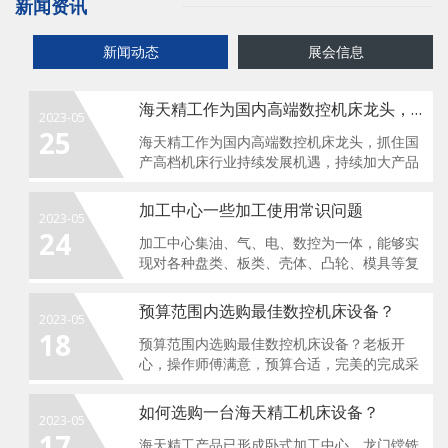
新闻资讯
新闻动态
展会信息
海天精工作为国内高端数控机床龙头，规模优势明显
2023-05
25
海天精工作为国内高端数控机床龙头，抓住国
产高档机床行业持续发展机遇，持续加大产品
研发投入，进一步提高制造技术，积极开拓
国...
加工中心一些加工使用常识问题
2023-05
24
加工中心集油、气、电、数控为一体，能够实
现对各种盘类、板类、壳体、凸轮、模具等复
杂零件工件一次装夹，可完成钻、铣、镗、
扩...
预算范围内选购最佳数控机床设备？
2023-05
18
预算范围内选购最佳数控机床设备？老板开
心，操作师傅满意，预算合适，完美的完成采
购任务！加工中心的价格因不同品牌、型号和
配...
如何选购一台海天精工机床设备？
2023-05
17
海天精工产品已形成卧式加工中心、龙门镗铣