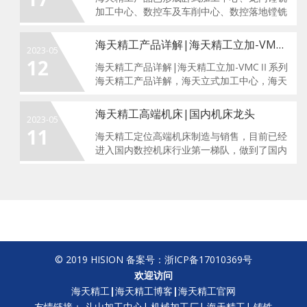
加工中心、数控车及车削中心、数控落地镗铣
床五大系列，百余个品种。那么在您准备好
购...
海天精工产品详解|海天精工立加-VMCⅡ系列
2023-05
12
海天精工产品详解|海天精工立加-VMCⅡ系列
海天精工产品详解，海天立式加工中心，海天
VMCⅡ系列加工中心,是在VMC的基...
海天精工高端机床|国内机床龙头
2023-05
11
海天精工定位高端机床制造与销售，目前已经
进入国内数控机床行业第一梯队，做到了国内
机床龙头企业。不管是从逐年增长还是上市
表...
© 2019 HISION 备案号：
浙ICP备17010369号
欢迎访问
海天精工
|
海天精工博客
|
海天精工官网
友情链接：
斗山加工中心
|
机械加工厂
|
海天精工
|
铸铁